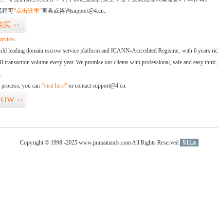
流程可
“点击这里”
查看或咨询support@4.cn。
购买
>>
erview:
orld leading domain escrow service platform and ICANN-Accredited Registrar, with 6 years ri
 transaction volume every year. We promise our clients with professional, safe and easy third-
.
d process, you can
“visit here”
or contact support@4.cn.
NOW
>>
Copyright © 1998 -2025 www.jinmaitianfs.com All Rights Reserved
51La