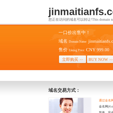
jinmaitianfs.
您正在访问的域名可以转让!This domain name i
一口价出售中！
域名
jinmaitianfs
Domain Name:
售价
CNY 999.00
Listing Price:
立即购买
BUY NOW
>>
>>
域名交易方式：
通过金名网(
金名网(4
简单、安