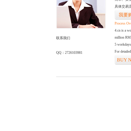
具体交易
我要
Process Ov
4.cn is a w
million RMB
联系我们
5 workdays
For detaile
QQ：2726103981
BUY 